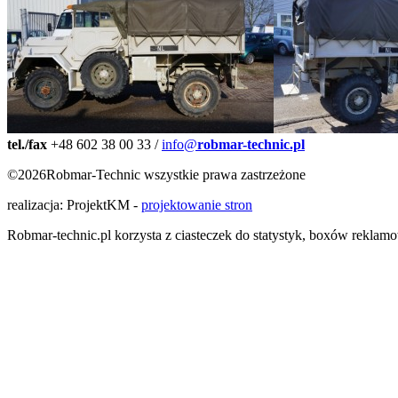
tel./fax
+48 602 38 00 33
/
info@
robmar-technic.pl
©2026Robmar-Technic wszystkie prawa zastrzeżone
realizacja: ProjektKM -
projektowanie stron
Robmar-technic.pl korzysta z ciasteczek do statystyk, boxów reklam